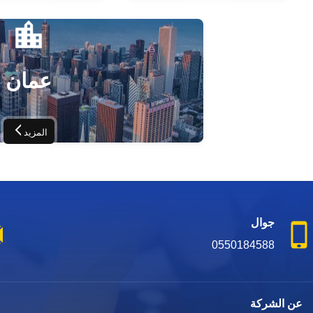
عمان
المزيد
جوال
0550184588
عن الشركة