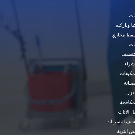
ثاث
ا وباركيه
شفط مجاري
ثاث
تنظيف
شراء
مكيفات
يانة
عزل
مكافحة
 الاثاث
شف التسربات
ص التربة