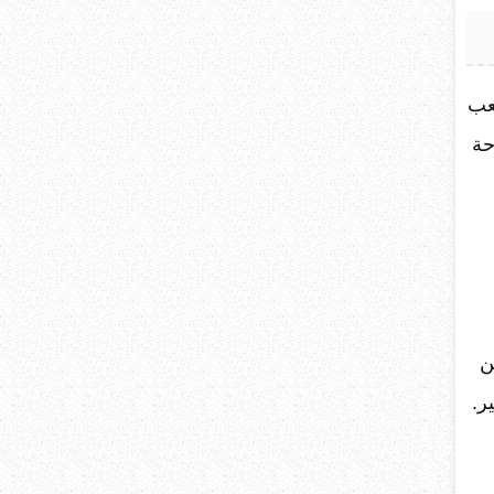
صعب
حة
ن
ر.